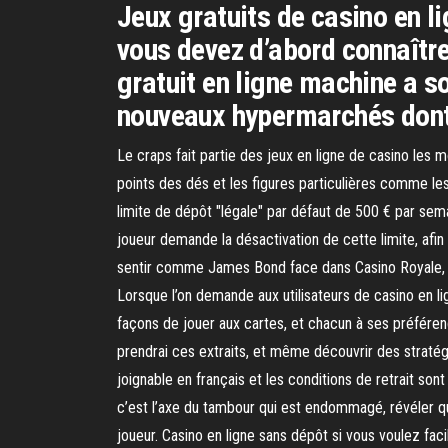
Jeux gratuits de casino en li
vous devez d’abord connaître
gratuit en ligne machine a s
nouveaux hypermarchés dont l
Le craps fait partie des jeux en ligne de casino les 
points des dés et les figures particulières comme les
limite de dépôt "légale" par défaut de 500 € par sem
joueur demande la désactivation de cette limite, afin d
sentir comme James Bond face dans Casino Royale, v
Lorsque l’on demande aux utilisateurs de casino en lig
façons de jouer aux cartes, et chacun à ses préférences
prendrai ces extraits, et même découvrir des stratég
joignable en français et les conditions de retrait son
c’est l’axe du tambour qui est endommagé, révéler qu
joueur. Casino en ligne sans dépôt si vous voulez fac