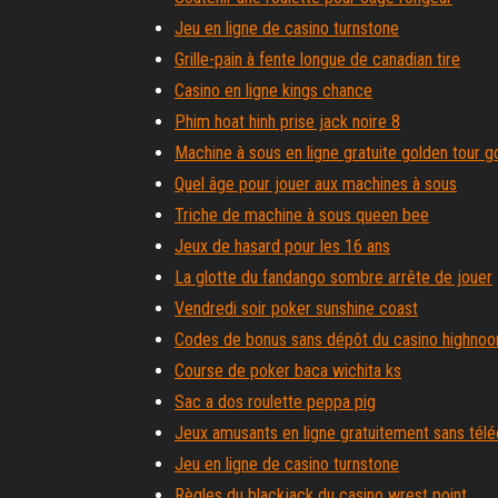
Jeu en ligne de casino turnstone
Grille-pain à fente longue de canadian tire
Casino en ligne kings chance
Phim hoat hinh prise jack noire 8
Machine à sous en ligne gratuite golden tour go
Quel âge pour jouer aux machines à sous
Triche de machine à sous queen bee
Jeux de hasard pour les 16 ans
La glotte du fandango sombre arrête de jouer
Vendredi soir poker sunshine coast
Codes de bonus sans dépôt du casino highno
Course de poker baca wichita ks
Sac a dos roulette peppa pig
Jeux amusants en ligne gratuitement sans té
Jeu en ligne de casino turnstone
Règles du blackjack du casino wrest point