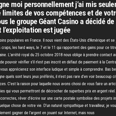
gne moi personnellement j’ai mis seulem
 limites de vos compétences et de votr
ous le groupe Géant Casino a décidé de 
’exploitation est jugée
moins populaires en France. Il nous vient des États-Unis d'Amérique et se
 craps, les hard ways, le 7 et le 11 qui rapportent des gains pour ce tit
aine. L'arrêté royal du 25 octobre 2018 nous oblige à prendre contact 
e pouvoir vérifier s'il n'est pas inscrit en défaut de paiement à la Centra
ous apprécierez son interface ludique et simple à comprendre. Bas bes
ne quels sont leurs jeux préférés, il n’est pas rare d’en voir beaucoup ci
. C’est la raison pour laquelle nous avons choisi de vous faire un article
ies qui vous permettront de décrocher de superbes prix en argent réel. 
t correctes, rêver d’écrire sur une carte postale symbolise des projets inu
elque chose de votre vie. D’un naturel sympathique et travailleur, je 
ilement gagner de l’argent en jouant sur Internet, mais nous