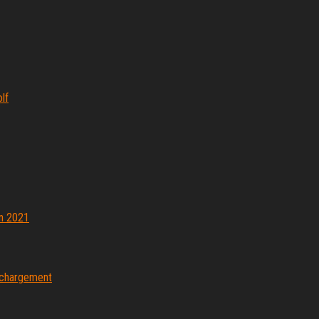
lf
on 2021
léchargement