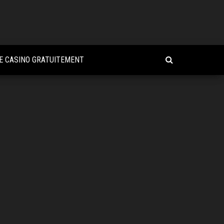
E CASINO GRATUITEMENT