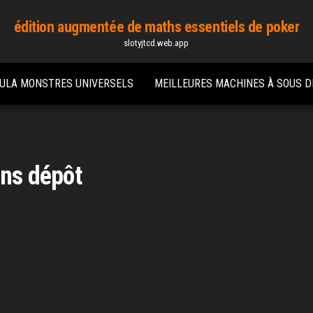
édition augmentée de maths essentiels de poker
slotyjtcd.web.app
CULA MONSTRES UNIVERSELS
MEILLEURES MACHINES À SOUS D
ans dépôt