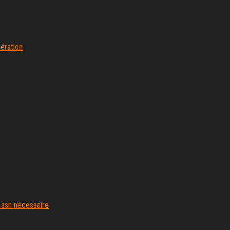
ération
 ssn nécessaire